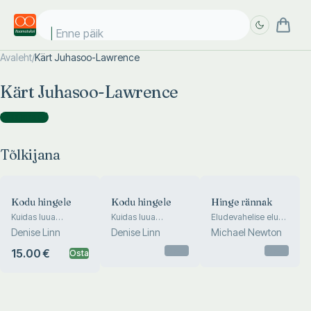
Enne päike
Avaleht
/
Kärt Juhasoo-Lawrence
Täpsem
Täpsem
Kärt Juhasoo-Lawrence
otsing
otsing
Tõlkijana
(
3
)
Tõlkijana
Kodu hingele
Kodu hingele
Hinge rännak
Kuidas luua
Kuidas luua
Eludevahelise elu
harmoonilist
harmoonilist
uuringud
Denise Linn
Denise Linn
Michael Newton
keskkonda, mis
keskkonda, mis
pakuks tuge ja
pakuks tuge ja
Otsas
Otsas
15.00 €
Osta
kaitset
kaitset