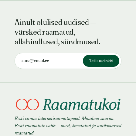
Ainult olulised uudised —
värsked raamatud,
allahindlused, sündmused.
Telli uudiskiri
Eesti vanim internetiraamatupood. Maailma suurim
Eesti raamatute valik — uued, kasutatud ja antikvaarsed
raamatud.