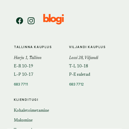
TALLINNA KAUPLUS
VILJANDI KAUPLUS
Harju 1, Tallinn
Lossi 28, Viljandi
E–R 10–19
T–L 10–18
L–P 10–17
P–E suletud
683 7711
683 7712
KLIENDITUGI
Kohaletoimetamine
Maksmine