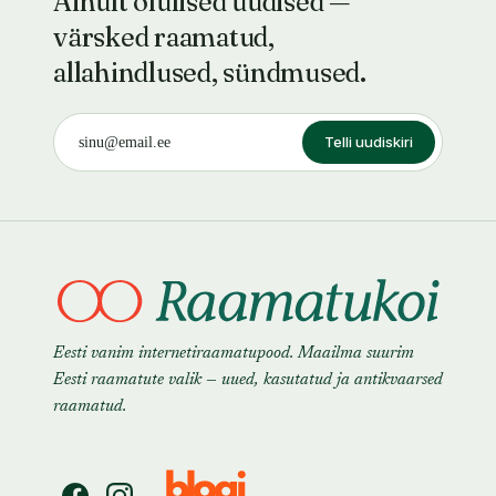
Ainult olulised uudised —
värsked raamatud,
allahindlused, sündmused.
Telli uudiskiri
Eesti vanim internetiraamatupood. Maailma suurim
Eesti raamatute valik — uued, kasutatud ja antikvaarsed
raamatud.