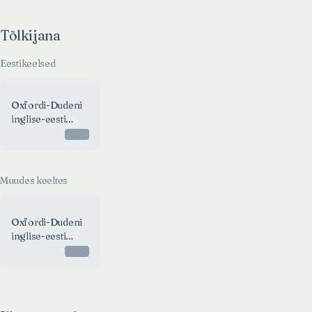
Tõlkijana
Eestikeelsed
Oxfordi-Dudeni
inglise-eesti
piltsõnaraamat
Otsas
Muudes keeltes
Oxfordi-Dudeni
inglise-eesti
piltsõnaraamat
Otsas