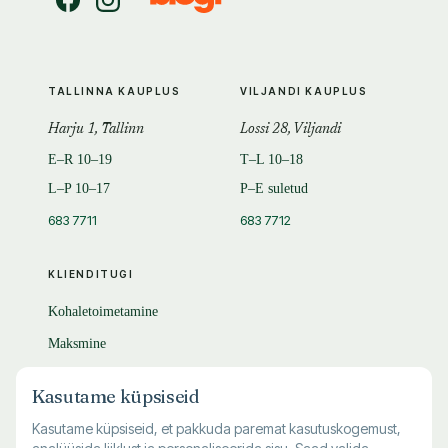
TALLINNA KAUPLUS
VILJANDI KAUPLUS
Harju 1, Tallinn
Lossi 28, Viljandi
E–R 10–19
T–L 10–18
L–P 10–17
P–E suletud
683 7711
683 7712
KLIENDITUGI
Kohaletoimetamine
Maksmine
Tagastamine
Kasutame küpsiseid
KKK
Kasutame küpsiseid, et pakkuda paremat kasutuskogemust,