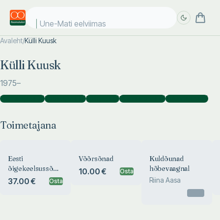
Une-Mati eelviimased
Avaleht
/
Külli Kuusk
Täpsem
Täpsem
Külli Kuusk
otsing
otsing
1975
–
Toimetajana
(
5
)
Koostajana
(
3
)
Tõlkijana
(
1
)
Illustraatorina
(
1
)
Kujundajana
(
1
)
Toimetajana
Eesti
Võõrsõnad
Kuldõunad
õigekeelsussõnaraamat
hõbevaagnal
10.00 €
Osta
2025
Riina Aasa
37.00 €
Osta
Otsas