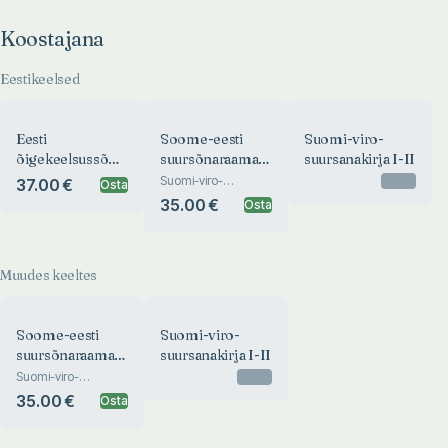
Koostajana
Eestikeelsed
Eesti
Soome-eesti
Suomi-viro-
õigekeelsussõnaraamat
suursõnaraamat
suursanakirja I-II
2025
(1.-2. köide)
Suomi-viro-
Otsas
37.00 €
Osta
suursanakirja
35.00 €
Osta
Muudes keeltes
Soome-eesti
Suomi-viro-
suursõnaraamat
suursanakirja I-II
(1.-2. köide)
Suomi-viro-
Otsas
suursanakirja
35.00 €
Osta