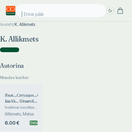
Enne päike
Avaleht
/
K. Allikmets
Täpsem
Täpsem
K. Allikmets
otsing
otsing
Autorina
(
1
)
Autorina
Muudes keeltes
Язык...Ситуации...Общение...
Jazõk... Situatsii...
Obštšenie...
Учебное пособие
по развитию речи
Allikmets, Metsa
для студентов
эстонских вузов
6.00 €
Osta