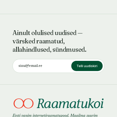
Ainult olulised uudised —
värsked raamatud,
allahindlused, sündmused.
Telli uudiskiri
Eesti vanim internetiraamatupood. Maailma suurim