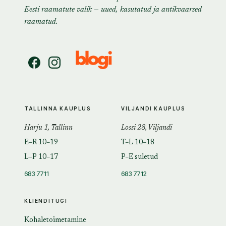
Eesti raamatute valik — uued, kasutatud ja antikvaarsed
raamatud.
TALLINNA KAUPLUS
VILJANDI KAUPLUS
Harju 1, Tallinn
Lossi 28, Viljandi
E–R 10–19
T–L 10–18
L–P 10–17
P–E suletud
683 7711
683 7712
KLIENDITUGI
Kohaletoimetamine