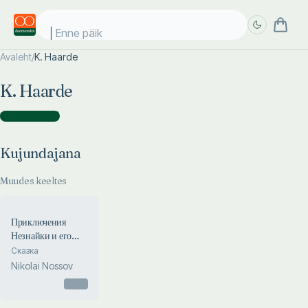
Enne päike
Avaleht
/
K. Haarde
Täpsem
Täpsem
K. Haarde
otsing
otsing
Kujundajana
(
1
)
Kujundajana
Muudes keeltes
Приключения
Незнайки и его
друзей.
Сказка
Prikljutšenija
Nikolai Nossov
Neznaiki i jego
Otsas
druzjei