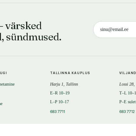
— värsked
d, sündmused.
TUGI
TALLINNA KAUPLUS
VILJAN
metamine
Harju 1, Tallinn
Lossi 28,
E–R 10–19
T–L 10–
L–P 10–17
P–E sule
ne
683 7711
683 7712