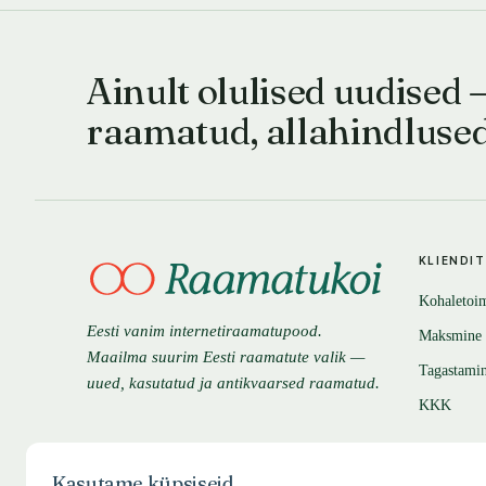
Ainult olulised uudised 
raamatud, allahindluse
KLIENDI
Kohaletoi
Eesti vanim internetiraamatupood.
Maksmine
Maailma suurim Eesti raamatute valik —
Tagastami
uued, kasutatud ja antikvaarsed raamatud.
KKK
Kasutame küpsiseid