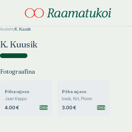
Avaleht
/
K. Kuusik
Otsi täpsemalt
Otsi täpsemalt
K. Kuusik
Fotograafina
(
2
)
Fotograafina
Põlva rajoon
Põlva rajoon
Jaan Kappo
Ivask, Kirt, Ploom
4.00 €
3.00 €
Osta
Osta