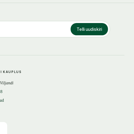
Telli uudiskiri
DI KAUPLUS
 Viljandi
18
tud