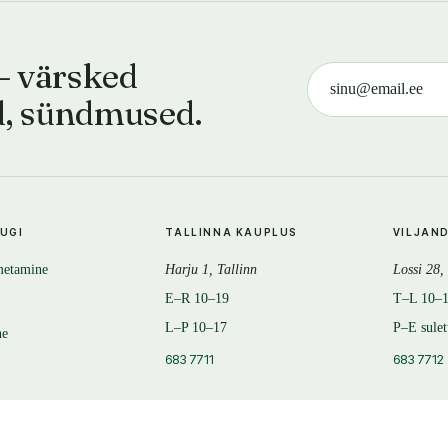
— värsked
d, sündmused.
TUGI
TALLINNA KAUPLUS
VILJAN
metamine
Harju 1, Tallinn
Lossi 28,
E–R 10–19
T–L 10–
L–P 10–17
P–E sule
ne
683 7711
683 7712