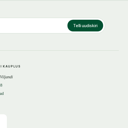
Telli uudiskiri
DI KAUPLUS
 Viljandi
18
tud