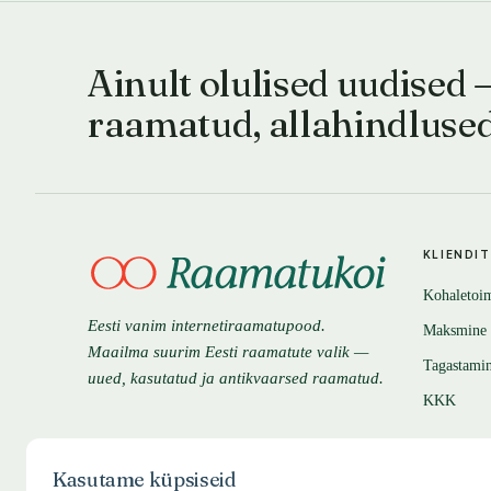
Ainult olulised uudised 
raamatud, allahindluse
KLIENDI
Kohaletoi
Eesti vanim internetiraamatupood.
Maksmine
Maailma suurim Eesti raamatute valik —
Tagastami
uued, kasutatud ja antikvaarsed raamatud.
KKK
Kasutame küpsiseid