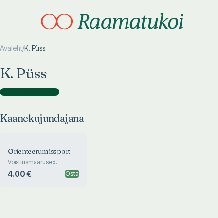
Avaleht
/
K. Püss
Otsi täpsemalt
Otsi täpsemalt
K. Püss
Kaanekujundajana
(
1
)
Kaanekujundajana
Orienteerumissport
Võistlusmäärused.
Juhised rajameistrile
4.00 €
Osta