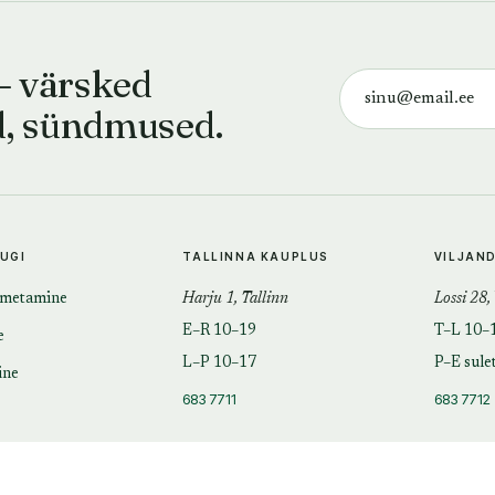
— värsked
d, sündmused.
TUGI
TALLINNA KAUPLUS
VILJAN
imetamine
Harju 1, Tallinn
Lossi 28,
E–R 10–19
T–L 10–
e
L–P 10–17
P–E sule
ine
683 7711
683 7712