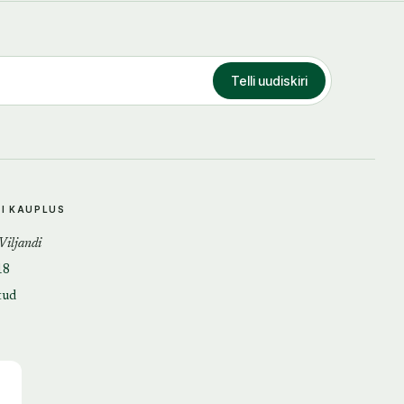
Telli uudiskiri
DI KAUPLUS
 Viljandi
18
tud