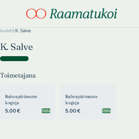
Avaleht
/
K. Salve
Otsi täpsemalt
Otsi täpsemalt
K. Salve
Toimetajana
(
2
)
Toimetajana
Rahvapärimuste
Rahvapärimuste
koguja
koguja
5.00 €
5.00 €
Osta
Osta