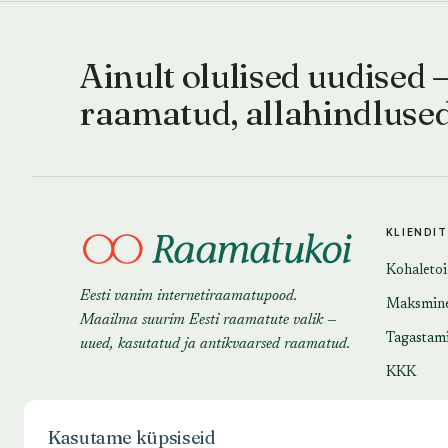
Ainult olulised uudised 
raamatud, allahindluse
KLIENDI
Kohaleto
Eesti vanim internetiraamatupood.
Maksmin
Maailma suurim Eesti raamatute valik —
Tagastam
uued, kasutatud ja antikvaarsed raamatud.
KKK
Kasutame küpsiseid