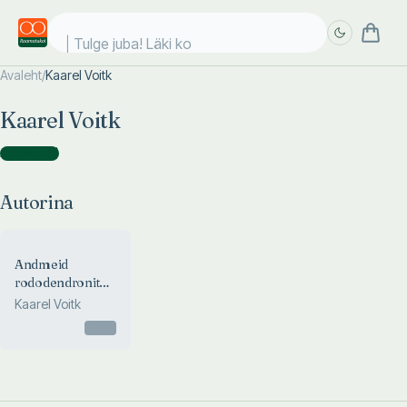
Tulge juba! Läki koo
Avaleht
/
Kaarel Voitk
Täpsem
Täpsem
Kaarel Voitk
otsing
otsing
Autorina
(
1
)
Autorina
Andmeid
rododendronitest
ja juhiseid nende
Kaarel Voitk
kasvatamiseks
Otsas