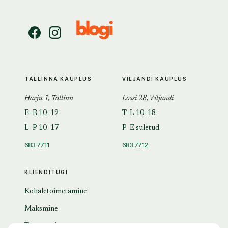
TALLINNA KAUPLUS
VILJANDI KAUPLUS
Harju 1, Tallinn
Lossi 28, Viljandi
E–R 10–19
T–L 10–18
L–P 10–17
P–E suletud
683 7711
683 7712
KLIENDITUGI
Kohaletoimetamine
Maksmine
Tagastamine