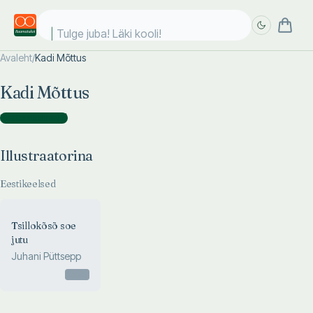
Tulge juba! Läki kooli!
Avaleht
/
Kadi Mõttus
Täpsem
Täpsem
Kadi Mõttus
otsing
otsing
Illustraatorina
(
2
)
Illustraatorina
Eestikeelsed
Tsillokõsõ soe
jutu
Juhani Püttsepp
Otsas