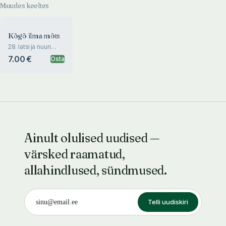
Muudes keeltes
Kõgõ ilma mõts
28. latsi ja nuuri
võrokeelitside
7.00 €
Osta
kirätöie võigõlusõ
«Mino Võromaa»
parõmba luu
Ainult olulised uudised —
värsked raamatud,
allahindlused, sündmused.
Telli uudiskiri