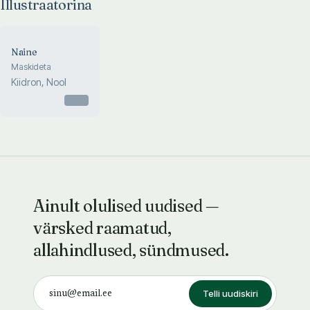
Illustraatorina
Naine
Maskideta
Kiidron, Nool
Otsas
Ainult olulised uudised —
värsked raamatud,
allahindlused, sündmused.
Telli uudiskiri