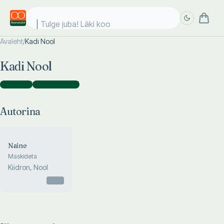
Tulge juba! Läki kool
Avaleht
/
Kadi Nool
Täpsem
Täpsem
Kadi Nool
otsing
otsing
Autorina
(
1
)
Illustraatorina
(
1
)
Autorina
Naine
Maskideta
Kiidron, Nool
Otsas