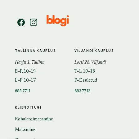
TALLINNA KAUPLUS
VILJANDI KAUPLUS
Harju 1, Tallinn
Lossi 28, Viljandi
E–R 10–19
T–L 10–18
L–P 10–17
P–E suletud
683 7711
683 7712
KLIENDITUGI
Kohaletoimetamine
Maksmine