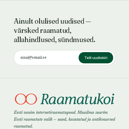
Ainult olulised uudised —
värsked raamatud,
allahindlused, sündmused.
Telli uudiskiri
Eesti vanim internetiraamatupood. Maailma suurim
Eesti raamatute valik — uued, kasutatud ja antikvaarsed
raamatud.