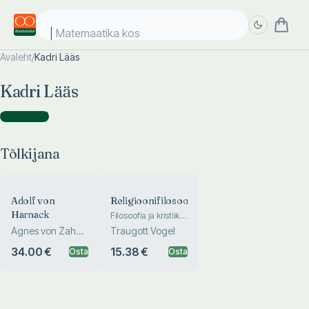
Matemaatika kosm
Avaleht
/
Kadri Lääs
Täpsem
Täpsem
Kadri Lääs
otsing
otsing
Tõlkijana
(
2
)
Tõlkijana
Adolf von
Religioonifilosoofia
Harnack
Filosoofia ja kristlik
teoloogia dialoogis
Agnes von Zahn-
Traugott Vogel
Harnack
34.00 €
15.38 €
Osta
Osta