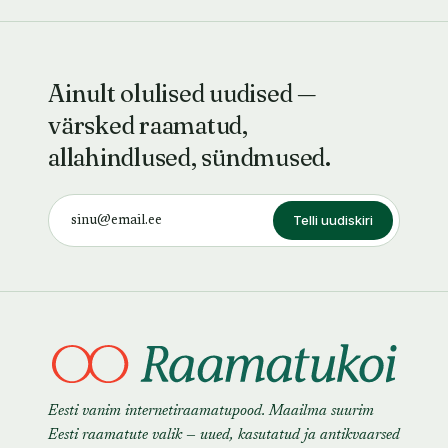
Ainult olulised uudised —
värsked raamatud,
allahindlused, sündmused.
Telli uudiskiri
Eesti vanim internetiraamatupood. Maailma suurim
Eesti raamatute valik — uued, kasutatud ja antikvaarsed