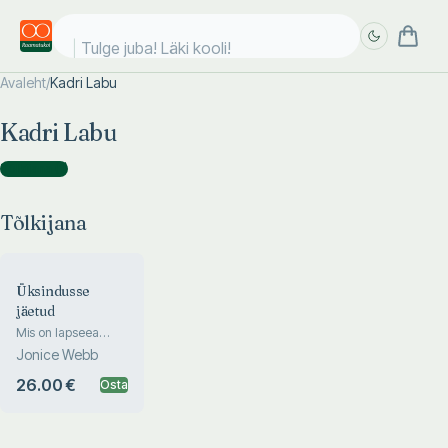
Tulge juba! Läki kooli!
Avaleht
/
Kadri Labu
Täpsem
Täpsem
Kadri Labu
otsing
otsing
Tõlkijana
(
1
)
Tõlkijana
Üksindusse
jäetud
Mis on lapseea
emotsionaalne
Jonice Webb
hüljatus, kuidas see
mõjutab sinu
26.00 €
Osta
suhteid ja mida
selle lõpetamiseks
ette võtta