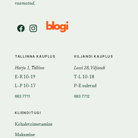
raamatud.
TALLINNA KAUPLUS
VILJANDI KAUPLUS
Harju 1, Tallinn
Lossi 28, Viljandi
E–R 10–19
T–L 10–18
L–P 10–17
P–E suletud
683 7711
683 7712
KLIENDITUGI
Kohaletoimetamine
Maksmine