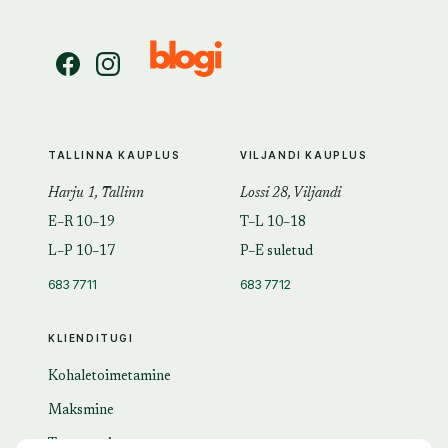
TALLINNA KAUPLUS
VILJANDI KAUPLUS
Harju 1, Tallinn
Lossi 28, Viljandi
E–R 10–19
T–L 10–18
L–P 10–17
P–E suletud
683 7711
683 7712
KLIENDITUGI
Kohaletoimetamine
Maksmine
Tagastamine