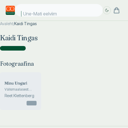
Une-Mati eelviima
Avaleht
/
Kaidi Tingas
Täpsem
Täpsem
Kaidi Tingas
otsing
otsing
Fotograafina
(
1
)
Fotograafina
Minu Ungari
Välismaalasest
pärismaalaseks
Reet Klettenberg
Otsas