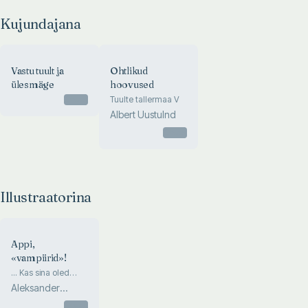
Kujundajana
Vastu tuult ja
Ohtlikud
ülesmäge
hoovused
Otsas
Tuulte tallermaa V
Albert Uustulnd
Otsas
Illustraatorina
Appi,
«vampiirid»!
... Kas sina oled
«vampiir»?
Aleksander
Heintalu
Otsas