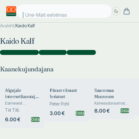
Une-Mati eelviimased
Avaleht
/
Kaido Kalf
Täpsem
Täpsem
Kaido Kalf
otsing
otsing
Kaanekujundajana
(
9
)
Kujundajana
(
2
)
Illustraatorina
(
1
)
Kaanekujundajana
Algajale
Pärast viimast
Saaremaa
internetikasutajale
hoiatust
Muuseum
2001
Esimesest
Kaheaastaraamat
Peter Pohl
hiireklõpsust isikliku
1997-1998
Tiit Tilk
8.00 €
Osta
3.00 €
veebileheni
Osta
6.00 €
Osta