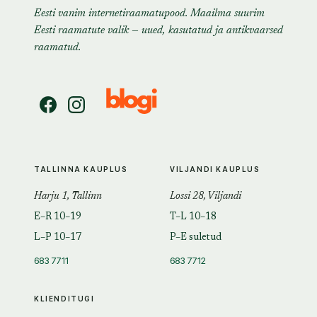
Eesti vanim internetiraamatupood. Maailma suurim
Eesti raamatute valik — uued, kasutatud ja antikvaarsed
raamatud.
TALLINNA KAUPLUS
VILJANDI KAUPLUS
Harju 1, Tallinn
Lossi 28, Viljandi
E–R 10–19
T–L 10–18
L–P 10–17
P–E suletud
683 7711
683 7712
KLIENDITUGI