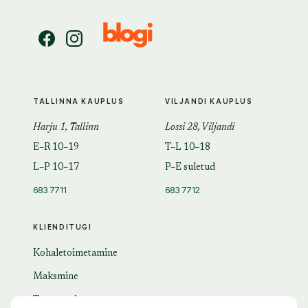
TALLINNA KAUPLUS
VILJANDI KAUPLUS
Harju 1, Tallinn
Lossi 28, Viljandi
E–R 10–19
T–L 10–18
L–P 10–17
P–E suletud
683 7711
683 7712
KLIENDITUGI
Kohaletoimetamine
Maksmine
Tagastamine