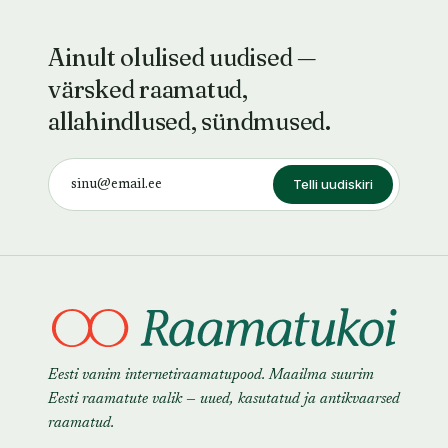
Ainult olulised uudised —
värsked raamatud,
allahindlused, sündmused.
Telli uudiskiri
Eesti vanim internetiraamatupood. Maailma suurim
Eesti raamatute valik — uued, kasutatud ja antikvaarsed
raamatud.