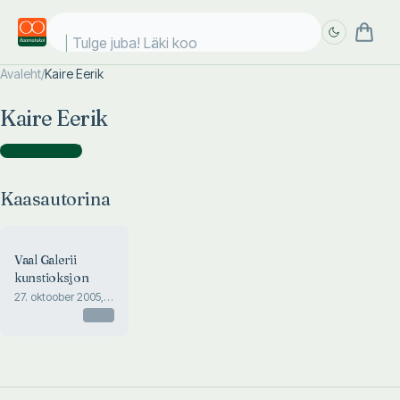
Tulge juba! Läki kool
Avaleht
/
Kaire Eerik
Täpsem
Täpsem
Kaire Eerik
otsing
otsing
Kaasautorina
(
1
)
Kaasautorina
Vaal Galerii
kunstioksjon
27. oktoober 2005,
Tallinn. Kataloog
Otsas