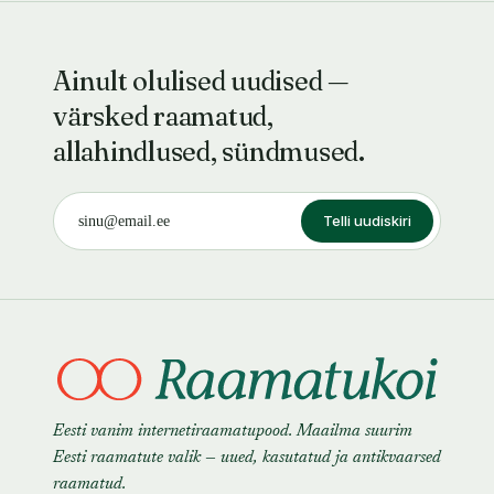
Ainult olulised uudised —
värsked raamatud,
allahindlused, sündmused.
Telli uudiskiri
Eesti vanim internetiraamatupood. Maailma suurim
Eesti raamatute valik — uued, kasutatud ja antikvaarsed
raamatud.