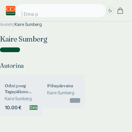
Enne pä
Avaleht
/
Kaire Sumberg
Täpsem
Täpsem
Kaire Sumberg
otsing
otsing
Autorina
(
2
)
Autorina
Odini poeg
Pühapäevaisa
Tagapäikese
Kaire Sumberg
külmunud maalt
Kaire Sumberg
Otsas
10.00 €
Osta