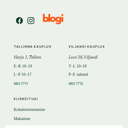
TALLINNA KAUPLUS
VILJANDI KAUPLUS
Harju 1, Tallinn
Lossi 28, Viljandi
E–R 10–19
T–L 10–18
L–P 10–17
P–E suletud
683 7711
683 7712
KLIENDITUGI
Kohaletoimetamine
Maksmine
Tagastamine