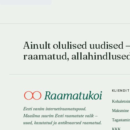
Ainult olulised uudised 
raamatud, allahindluse
KLIENDI
Kohaletoi
Eesti vanim internetiraamatupood.
Maksmine
Maailma suurim Eesti raamatute valik —
Tagastami
uued, kasutatud ja antikvaarsed raamatud.
KKK