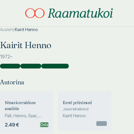
Avaleht
/
Kairit Henno
Otsi täpsemalt
Otsi täpsemalt
Kairit Henno
1972
–
Autorina
(
2
)
Tõlkijana
(
3
)
Toimetajana
(
2
)
Autorina
Nimekorralduse
Eesti priinimed
analüüs
Jaani kihelkond
Päll, Henno, Saar,
Kairit Henno
Alender, Hussar
Otsas
2.49 €
Osta