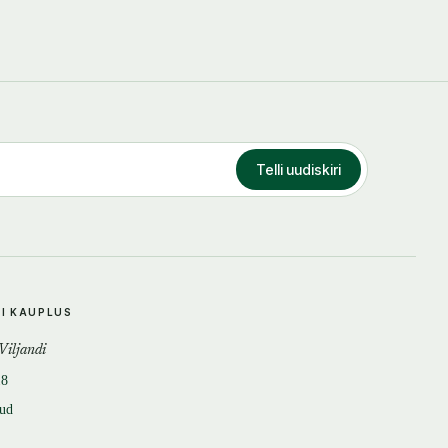
Telli uudiskiri
DI KAUPLUS
 Viljandi
18
tud