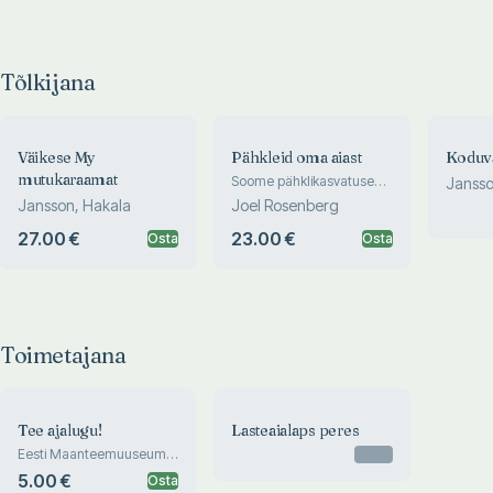
Tõlkijana
Väikese My
Pähkleid oma aiast
Koduv
mutukaraamat
Soome pähklikasvatuse
Jansso
teejuht
Jansson, Hakala
Joel Rosenberg
27.00 €
23.00 €
Osta
Osta
Toimetajana
Tee ajalugu!
Lasteaialaps peres
Eesti Maanteemuuseumi
Otsas
püsinäitus
5.00 €
Osta