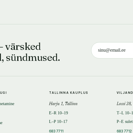
— värsked
d, sündmused.
TUGI
TALLINNA KAUPLUS
VILJAN
metamine
Harju 1, Tallinn
Lossi 28,
E–R 10–19
T–L 10–
L–P 10–17
P–E sule
ne
683 7711
683 7712