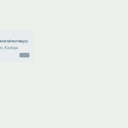
ana taimemapp
n, Kaataja
Otsas