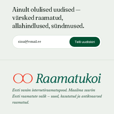
Ainult olulised uudised —
värsked raamatud,
allahindlused, sündmused.
Telli uudiskiri
Eesti vanim internetiraamatupood. Maailma suurim
Eesti raamatute valik — uued, kasutatud ja antikvaarsed
raamatud.