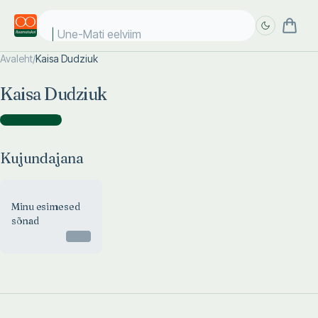
Une-Mati eelviima
Avaleht
/
Kaisa Dudziuk
Täpsem
Täpsem
Kaisa Dudziuk
otsing
otsing
Kujundajana
(
1
)
Kujundajana
Minu esimesed
sõnad
Otsas