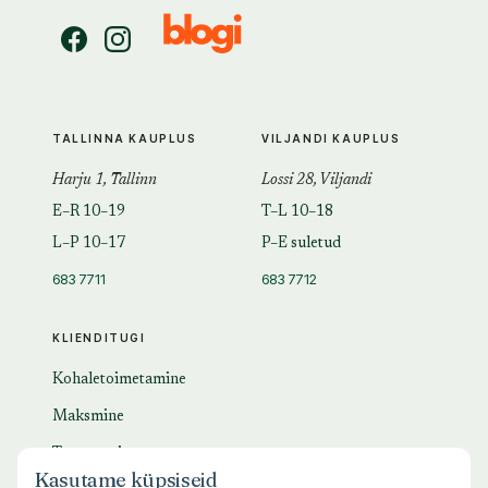
TALLINNA KAUPLUS
VILJANDI KAUPLUS
Harju 1, Tallinn
Lossi 28, Viljandi
E–R 10–19
T–L 10–18
L–P 10–17
P–E suletud
683 7711
683 7712
KLIENDITUGI
Kohaletoimetamine
Maksmine
Tagastamine
Kasutame küpsiseid