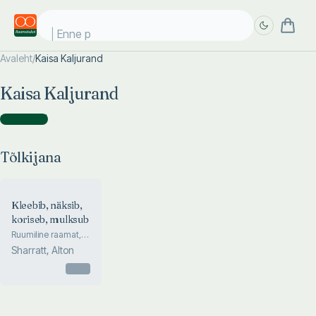
Enne päi
Avaleht
/
Kaisa Kaljurand
Täpsem
Täpsem
Kaisa Kaljurand
otsing
otsing
Tõlkijana
(
1
)
Tõlkijana
Kleebib, näksib,
koriseb, mulksub
Ruumiline raamat,
mis selgitab, mis
Sharratt, Alton
juhtub toiduga sinu
kõhus
Otsas