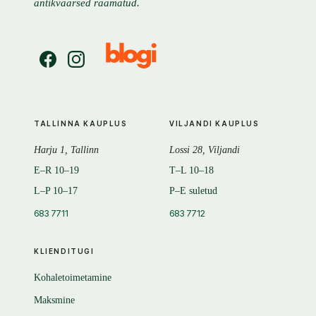
antikvaarsed raamatud.
TALLINNA KAUPLUS
VILJANDI KAUPLUS
Harju 1, Tallinn
Lossi 28, Viljandi
E–R 10–19
T–L 10–18
L–P 10–17
P–E suletud
683 7711
683 7712
KLIENDITUGI
Kohaletoimetamine
Maksmine