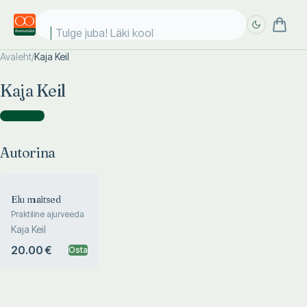
Tulge juba! Läki kooli
Avaleht
/
Kaja Keil
Täpsem
Täpsem
Kaja Keil
otsing
otsing
Autorina
(
1
)
Autorina
Elu maitsed
Praktiline ajurveeda
Kaja Keil
20.00 €
Osta