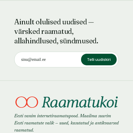
Ainult olulised uudised —
värsked raamatud,
allahindlused, sündmused.
Telli uudiskiri
Eesti vanim internetiraamatupood. Maailma suurim
Eesti raamatute valik — uued, kasutatud ja antikvaarsed
raamatud.