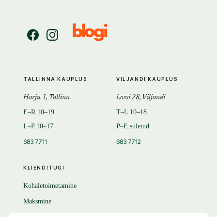
TALLINNA KAUPLUS
VILJANDI KAUPLUS
Harju 1, Tallinn
Lossi 28, Viljandi
E–R 10–19
T–L 10–18
L–P 10–17
P–E suletud
683 7711
683 7712
KLIENDITUGI
Kohaletoimetamine
Maksmine
Tagastamine