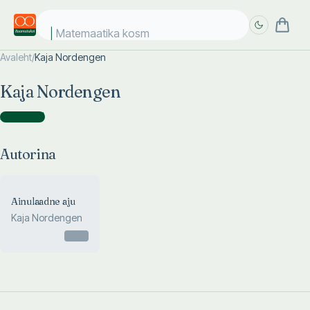
Matemaatika kosmo
Avaleht
/
Kaja Nordengen
Täpsem
Täpsem
Kaja Nordengen
otsing
otsing
Autorina
(
1
)
Autorina
Ainulaadne aju
Kaja Nordengen
Otsas