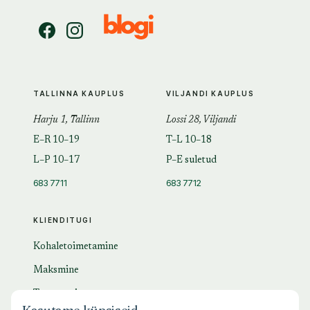
TALLINNA KAUPLUS
VILJANDI KAUPLUS
Harju 1, Tallinn
Lossi 28, Viljandi
E–R 10–19
T–L 10–18
L–P 10–17
P–E suletud
683 7711
683 7712
KLIENDITUGI
Kohaletoimetamine
Maksmine
Tagastamine