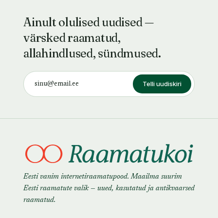
Ainult olulised uudised —
värsked raamatud,
allahindlused, sündmused.
Telli uudiskiri
Eesti vanim internetiraamatupood. Maailma suurim
Eesti raamatute valik — uued, kasutatud ja antikvaarsed
raamatud.