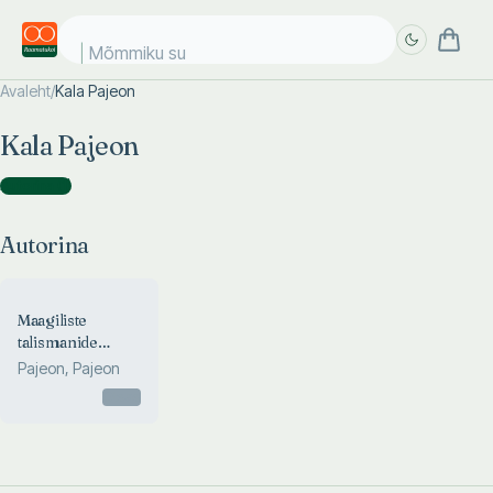
Mõmmiku su
Avaleht
/
Kala Pajeon
Täpsem
Täpsem
Kala Pajeon
otsing
otsing
Autorina
(
1
)
Autorina
Maagiliste
talismanide
õpiraamat
Pajeon, Pajeon
Otsas