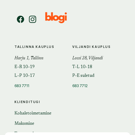
TALLINNA KAUPLUS
VILJANDI KAUPLUS
Harju 1, Tallinn
Lossi 28, Viljandi
E–R 10–19
T–L 10–18
L–P 10–17
P–E suletud
683 7711
683 7712
KLIENDITUGI
Kohaletoimetamine
Maksmine
Tagastamine