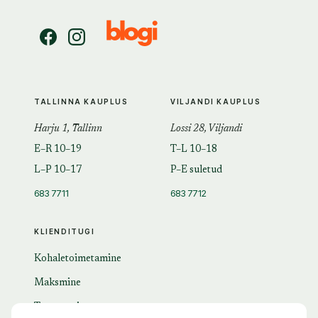
TALLINNA KAUPLUS
VILJANDI KAUPLUS
Harju 1, Tallinn
Lossi 28, Viljandi
E–R 10–19
T–L 10–18
L–P 10–17
P–E suletud
683 7711
683 7712
KLIENDITUGI
Kohaletoimetamine
Maksmine
Tagastamine