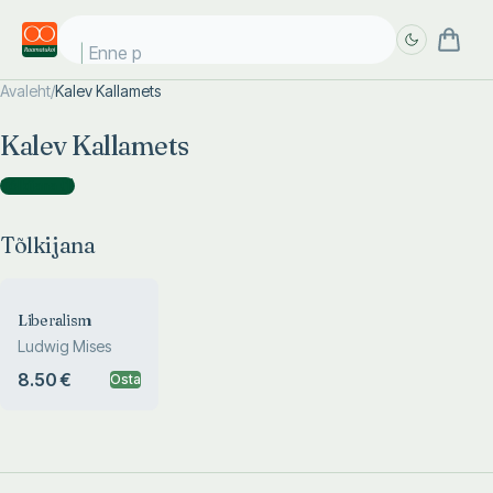
Enne pä
Avaleht
/
Kalev Kallamets
Täpsem
Täpsem
Kalev Kallamets
otsing
otsing
Tõlkijana
(
1
)
Tõlkijana
Liberalism
Ludwig Mises
8.50 €
Osta