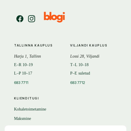
TALLINNA KAUPLUS
VILJANDI KAUPLUS
Harju 1, Tallinn
Lossi 28, Viljandi
E–R 10–19
T–L 10–18
L–P 10–17
P–E suletud
683 7711
683 7712
KLIENDITUGI
Kohaletoimetamine
Maksmine
Tagastamine