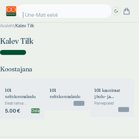
Une-Mati eelviim
Avaleht
/
Kalev Tilk
Täpsem
Täpsem
Kalev Tilk
otsing
otsing
Koostajana
(
3
)
Koostajana
101
101
101 kaunimat
seltskonnalaulu
seltskonnalaulu
jõulu- ja
talvelaulu
Eesti rahva
Otsas
Parvepoisid
lemmikud.
tähtharmooniaga
Otsas
5.00 €
Osta
Parvepoisid