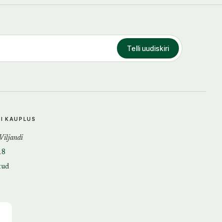
Telli uudiskiri
DI KAUPLUS
 Viljandi
18
tud