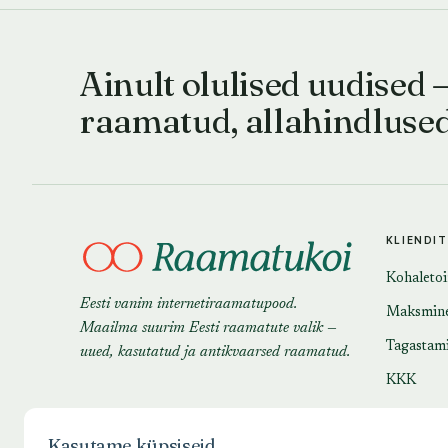
Ainult olulised uudised 
raamatud, allahindluse
KLIENDI
Kohaleto
Eesti vanim internetiraamatupood.
Maksmin
Maailma suurim Eesti raamatute valik —
Tagastam
uued, kasutatud ja antikvaarsed raamatud.
KKK
Kasutame küpsiseid