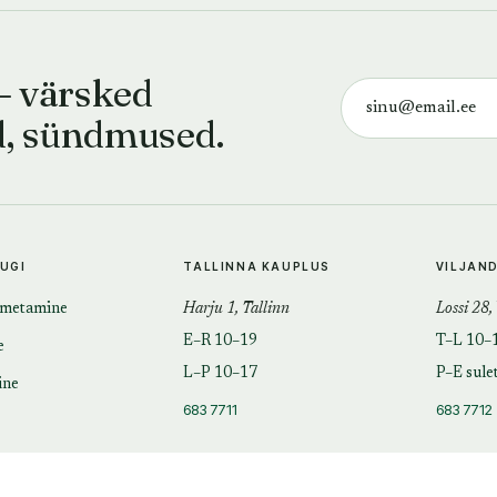
— värsked
d, sündmused.
TUGI
TALLINNA KAUPLUS
VILJAN
imetamine
Harju 1, Tallinn
Lossi 28,
E–R 10–19
T–L 10–
e
L–P 10–17
P–E sule
ine
683 7711
683 7712