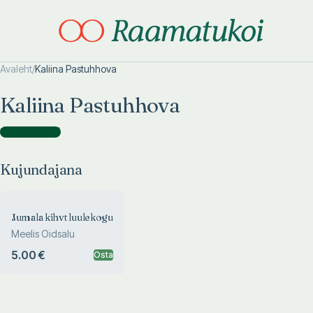
Avaleht
/
Kaliina Pastuhhova
Otsi täpsemalt
Otsi täpsemalt
Kaliina Pastuhhova
Kujundajana
(
1
)
Kujundajana
Jumala kihvt luulekogu
Meelis Oidsalu
5.00 €
Osta