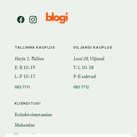
TALLINNA KAUPLUS
VILJANDI KAUPLUS
Harju 1, Tallinn
Lossi 28, Viljandi
E–R 10–19
T–L 10–18
L–P 10–17
P–E suletud
683 7711
683 7712
KLIENDITUGI
Kohaletoimetamine
Maksmine
Tagastamine