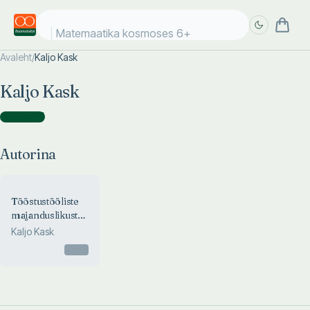
K
Avaleht
/
Kaljo Kask
Täpsem
Täpsem
Kaljo Kask
otsing
otsing
Autorina
(
1
)
Autorina
Tööstustööliste
majanduslikust
olukorrast
Kaljo Kask
kodanlikus Eestis
Otsas