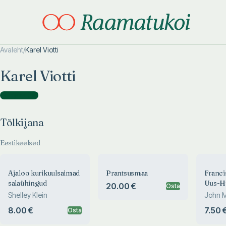
Avaleht
/
Karel Viotti
Otsi täpsemalt
Otsi täpsemalt
Karel Viotti
Tõlkijana
(
18
)
Tõlkijana
Eestikeelsed
Ajaloo kurikuulsaimad
Prantsusmaa
Franci
salaühingud
Uus-H
20.00 €
Osta
merer
Shelley Klein
John 
8.00 €
7.50 
Osta