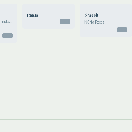
Itaalia
5 meelt
, mida
Otsas
Núria Roca
Otsas
Otsas