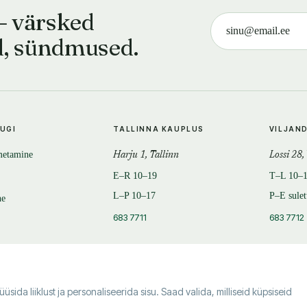
— värsked
d, sündmused.
TUGI
TALLINNA KAUPLUS
VILJAN
metamine
Harju 1, Tallinn
Lossi 28,
E–R 10–19
T–L 10–
L–P 10–17
P–E sule
ne
683 7711
683 7712
da liiklust ja personaliseerida sisu. Saad valida, milliseid küpsiseid