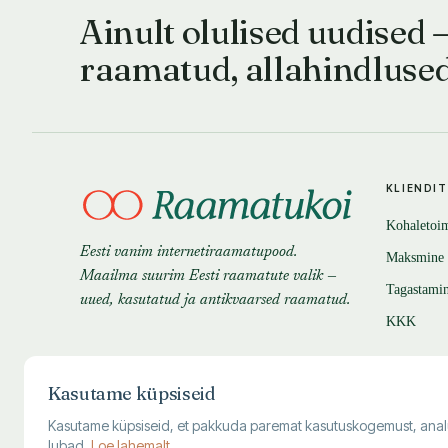
Ainult olulised uudised 
raamatud, allahindluse
KLIENDI
Kohaletoi
Eesti vanim internetiraamatupood.
Maksmine
Maailma suurim Eesti raamatute valik —
Tagastami
uued, kasutatud ja antikvaarsed raamatud.
KKK
Kasutame küpsiseid
Kasutame küpsiseid, et pakkuda paremat kasutuskogemust, analüüsi
lubad.
Loe lahemalt