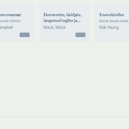
 suveraamat
Deemonite, haldjate,
Enesekindlus
langenud inglite ja
uvest rõõmu!
Kunst saada seda
sa tahad
teiste hukutavate
ampbell
Mack, Mack
Rob Yeung
vaimude välimääraja
Otsas
Otsas