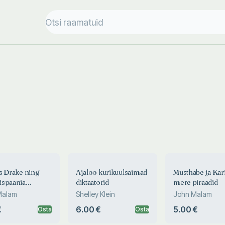
s Drake ning
Ajaloo kurikuulsaimad
Musthabe ja Kari
ispaania
diktaatorid
mere piraadid
öövlid
Malam
Shelley Klein
John Malam
€
6.00 €
5.00 €
Osta
Osta