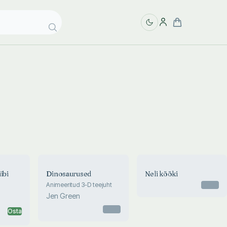
ibi
Dinosaurused
Neli kööki
Animeeritud 3-D teejuht
Otsas
Jen Green
Otsas
Osta