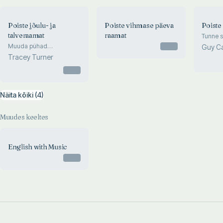
Poiste jõulu- ja
Poiste vihmase päeva
Poiste
talveraamat
raamat
Tunne s
Muuda pühad
Otsas
Guy C
meeleolukaks!
Tracey Turner
Otsas
Näita kõiki (4)
Muudes keeltes
English with Music
Otsas