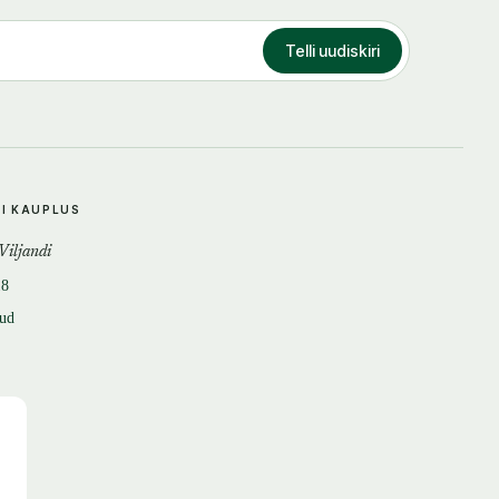
Telli uudiskiri
DI KAUPLUS
 Viljandi
18
tud