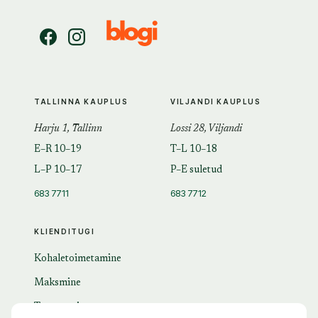
TALLINNA KAUPLUS
VILJANDI KAUPLUS
Harju 1, Tallinn
Lossi 28, Viljandi
E–R 10–19
T–L 10–18
L–P 10–17
P–E suletud
683 7711
683 7712
KLIENDITUGI
Kohaletoimetamine
Maksmine
Tagastamine