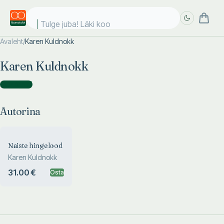
Tulge juba! Läki kool
Avaleht
/
Karen Kuldnokk
Täpsem
Täpsem
Karen Kuldnokk
otsing
otsing
Autorina
(
1
)
Autorina
Naiste hingelood
Karen Kuldnokk
31.00 €
Osta