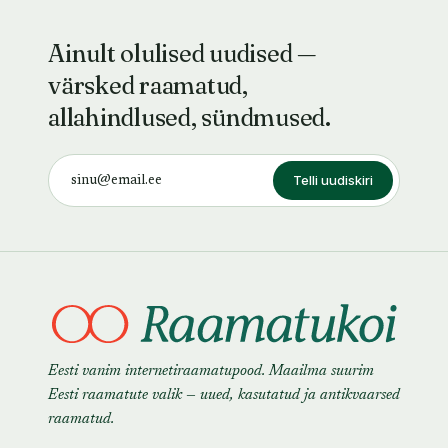
Ainult olulised uudised —
värsked raamatud,
allahindlused, sündmused.
Telli uudiskiri
Eesti vanim internetiraamatupood. Maailma suurim
Eesti raamatute valik — uued, kasutatud ja antikvaarsed
raamatud.