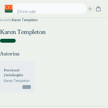
Enne päike
Avaleht
/
Karen Templeton
Täpsem
Täpsem
Karen Templeton
otsing
otsing
Autorina
(
1
)
Autorina
Perekond
jõulukingiks
Karen Templeton
Otsas