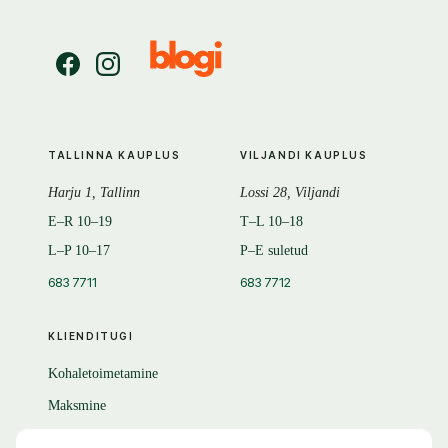
TALLINNA KAUPLUS
VILJANDI KAUPLUS
Harju 1, Tallinn
Lossi 28, Viljandi
E–R 10–19
T–L 10–18
L–P 10–17
P–E suletud
683 7711
683 7712
KLIENDITUGI
Kohaletoimetamine
Maksmine
Tagastamine