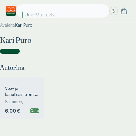
Une-Mati eelviim
Avaleht
/
Kari Puro
Täpsem
Täpsem
Kari Puro
otsing
otsing
Autorina
(
1
)
Autorina
Vee- ja
kanalisatsioonitorustiku
remont
Salminen,
Karjalainen, Puro
6.00 €
Osta