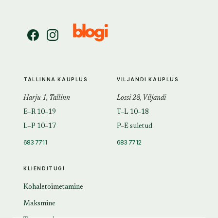
TALLINNA KAUPLUS
VILJANDI KAUPLUS
Harju 1, Tallinn
Lossi 28, Viljandi
E–R 10–19
T–L 10–18
L–P 10–17
P–E suletud
683 7711
683 7712
KLIENDITUGI
Kohaletoimetamine
Maksmine