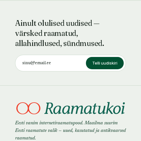
Ainult olulised uudised —
värsked raamatud,
allahindlused, sündmused.
Telli uudiskiri
Eesti vanim internetiraamatupood. Maailma suurim
Eesti raamatute valik — uued, kasutatud ja antikvaarsed
raamatud.