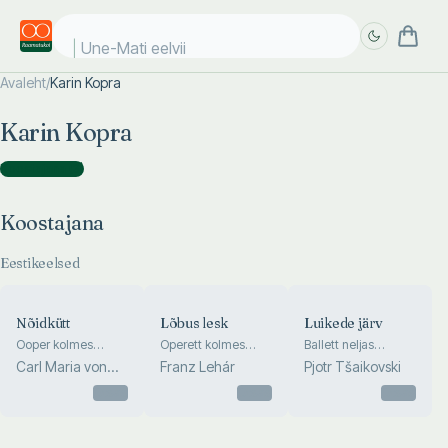
Une-Mati eelviim
Avaleht
/
Karin Kopra
Täpsem
Täpsem
Karin Kopra
otsing
otsing
Koostajana
(
3
)
Koostajana
Eestikeelsed
Nõidkütt
Lõbus lesk
Luikede järv
Ooper kolmes
Operett kolmes
Ballett neljas
vaatuses kahe
vaatuses ühe
vaatuses ühe
Carl Maria von
Franz Lehár
Pjotr Tšaikovski
vaheajaga
vaheajaga. Victor
vaheajaga
Weber
Otsas
Léoni ja Leo Steini
Otsas
Otsas
libreto