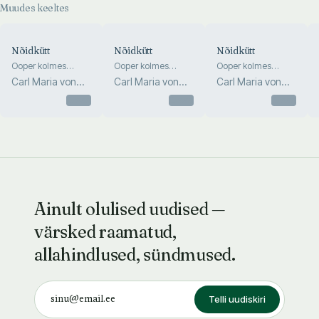
Muudes keeltes
Nõidkütt
Nõidkütt
Nõidkütt
Ooper kolmes
Ooper kolmes
Ooper kolmes
vaatuses kahe
vaatuses kahe
vaatuses kahe
Carl Maria von
Carl Maria von
Carl Maria von
vaheajaga
vaheajaga
vaheajaga
Weber
Weber
Weber
Otsas
Otsas
Otsas
Ainult olulised uudised —
värsked raamatud,
allahindlused, sündmused.
Telli uudiskiri