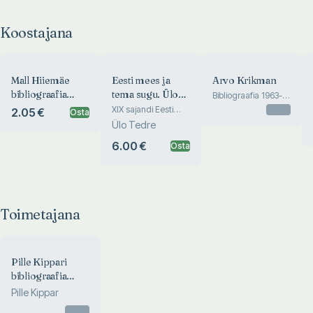
Koostajana
Mall Hiiemäe
Eesti mees ja
Arvo Krikman
bibliograafia
tema sugu. Ülo
Bibliograafia 1963-
2009
1957-2007
Tedre
XIX sajandi Eesti
Otsas
2.05 €
Osta
lõppriimilises
bibliograafia
Ülo Tedre
rahvalaulus
6.00 €
Osta
Toimetajana
Pille Kippari
bibliograafia
(1965-2005)
Pille Kippar
Otsas