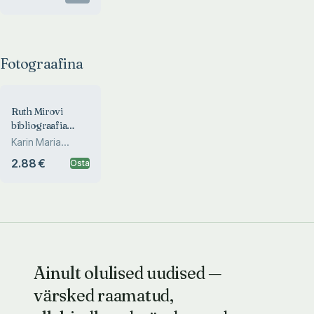
Fotograafina
Ruth Mirovi
bibliograafia
(1958-2003)
Karin Maria
Rooleid
2.88 €
Osta
Ainult olulised uudised —
värsked raamatud,