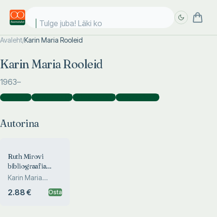
Tulge juba! Läki koo
Avaleht
/
Karin Maria Rooleid
Täpsem
Täpsem
Karin Maria Rooleid
otsing
otsing
1963
–
Autorina
(
1
)
Koostajana
(
4
)
Toimetajana
(
1
)
Fotograafina
(
1
)
Autorina
Ruth Mirovi
bibliograafia
(1958-2003)
Karin Maria
Rooleid
2.88 €
Osta