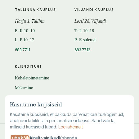
TALLINNA KAUPLUS
VILJANDI KAUPLUS
Harju 1, Tallinn
Lossi 28, Viljandi
E–R 10–19
T–L 10–18
L–P 10–17
P–E suletud
683 7711
683 7712
KLIENDITUGI
Kohaletoimetamine
Maksmine
Tagastamine
Kasutame küpsiseid
KKK
Kasutame küpsiseid, et pakkuda paremat kasutuskogemust,
analüüsida liiklust ja personaliseerida sisu. Saad valida,
milliseid küpsiseid lubad.
Loe lahemalt
© 1995–
2026
Kuutõrvaja OÜ · reg. 10463994
Luba kõik
Ainult vajalikud
Kohanda
·
·
·
Kasutustingimused
Privaatsus
Andmete kustutamine
Küpsised