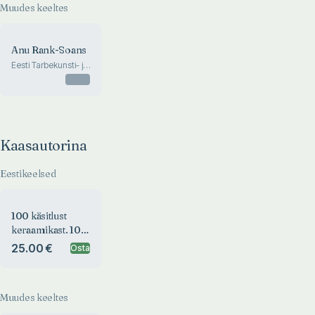
Muudes keeltes
Anu Rank-Soans
Eesti Tarbekunsti- ja
Disainimuuseum
Otsas
28.09-2018 -
31.03.2019
Kaasautorina
Eestikeelsed
100 käsitlust
keraamikast. 100
takes on
25.00 €
Osta
ceramics
Muudes keeltes