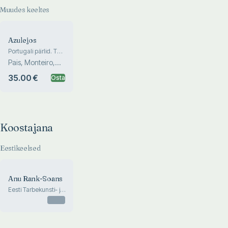
Muudes keeltes
Azulejos
Portugali pärlid. The
Pearls of Portugal
Pais, Monteiro,
Carvalho
35.00 €
Osta
Koostajana
Eestikeelsed
Anu Rank-Soans
Eesti Tarbekunsti- ja
Disainimuuseum
Otsas
28.09-2018 -
31.03.2019