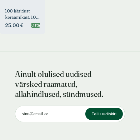
100 käsitlust
keraamikast. 100
takes on
25.00 €
Osta
ceramics
Ainult olulised uudised —
värsked raamatud,
allahindlused, sündmused.
Telli uudiskiri