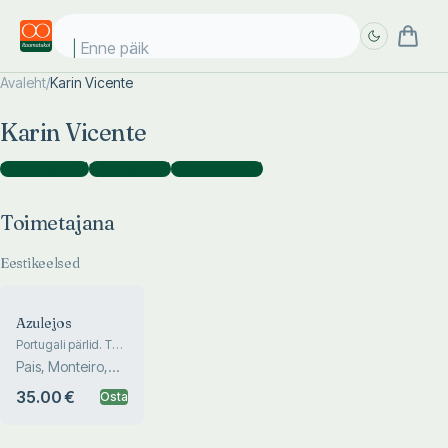
Enne päikes
Avaleht
/
Karin Vicente
Täpsem
Täpsem
Karin Vicente
otsing
otsing
Toimetajana
(
1
)
Koostajana
(
1
)
Kaasautorina
(
1
)
Toimetajana
Eestikeelsed
Azulejos
Portugali pärlid. The
Pearls of Portugal
Pais, Monteiro,
Carvalho
35.00 €
Osta