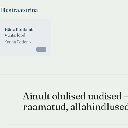
Illustraatorina
Härra Porilombi
Vuntsi lood
Karina Pedanik
Otsas
Ainult olulised uudised 
raamatud, allahindluse