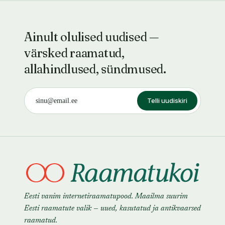
Ainult olulised uudised —
värsked raamatud,
allahindlused, sündmused.
Telli uudiskiri
Eesti vanim internetiraamatupood. Maailma suurim
Eesti raamatute valik — uued, kasutatud ja antikvaarsed
raamatud.