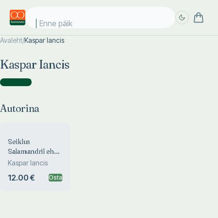
Enne päike
Avaleht
/
Kaspar Iancis
Täpsem
Täpsem
Kaspar Iancis
otsing
otsing
Autorina
(
1
)
Autorina
Seiklus
Salamandril ehk
Morten Viksi
Kaspar Iancis
uskumatud
12.00 €
Osta
juhtumised
lollide laevas