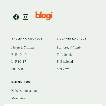
TALLINNA KAUPLUS
VILJANDI KAUPLUS
Harju 1, Tallinn
Lossi 28, Viljandi
E–R 10–19
T–L 10–18
L–P 10–17
P–E suletud
683 7711
683 7712
KLIENDITUGI
Kohaletoimetamine
Maksmine
Tagastamine