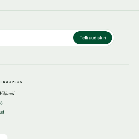
Telli uudiskiri
DI KAUPLUS
 Viljandi
18
tud