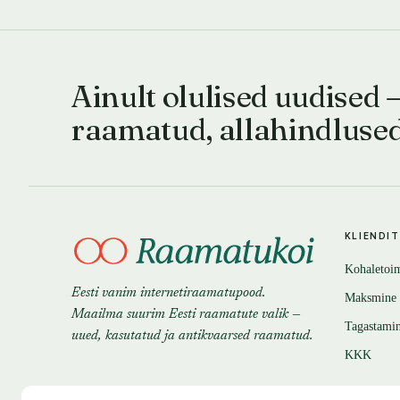
Ainult olulised uudised 
raamatud, allahindluse
KLIENDI
Kohaletoi
Eesti vanim internetiraamatupood.
Maksmine
Maailma suurim Eesti raamatute valik —
Tagastami
uued, kasutatud ja antikvaarsed raamatud.
KKK