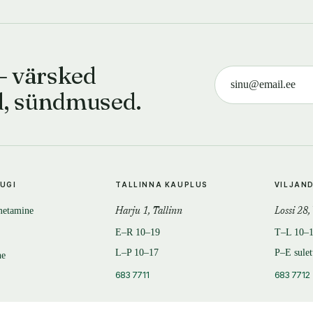
— värsked
d, sündmused.
TUGI
TALLINNA KAUPLUS
VILJAN
metamine
Harju 1, Tallinn
Lossi 28,
E–R 10–19
T–L 10–
L–P 10–17
P–E sule
ne
683 7711
683 7712