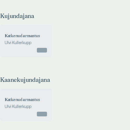
Kujundajana
Katkenud armastus
Ulvi Kullerkupp
Otsas
Kaanekujundajana
Katkenud armastus
Ulvi Kullerkupp
Otsas