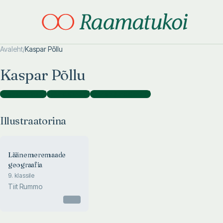
Avaleht
/
Kaspar Põllu
Otsi täpsemalt
Otsi täpsemalt
Kaspar Põllu
Illustraatorina
(
1
)
Kujundajana
(
1
)
Kaanekujundajana
(
1
)
Illustraatorina
Läänemeremaade
geograafia
9. klassile
Tiit Rummo
Otsas