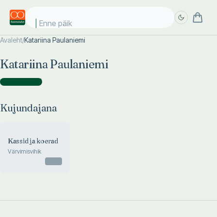
Enne päike
Avaleht
/
Katariina Paulaniemi
Täpsem
Täpsem
Katariina Paulaniemi
otsing
otsing
Kujundajana
(
1
)
Kujundajana
Kassid ja koerad
Värvimisvihik
Otsas