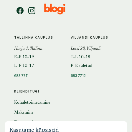
TALLINNA KAUPLUS
VILJANDI KAUPLUS
Harju 1, Tallinn
Lossi 28, Viljandi
E–R 10–19
T–L 10–18
L–P 10–17
P–E suletud
683 7711
683 7712
KLIENDITUGI
Kohaletoimetamine
Maksmine
Tagastamine
Kasutame küpsiseid