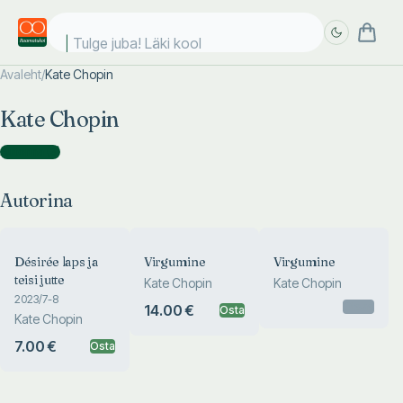
Tulge juba! Läki kooli
Avaleht
/
Kate Chopin
Täpsem
Täpsem
Kate Chopin
otsing
otsing
Autorina
(
3
)
Autorina
Désirée laps ja
Virgumine
Virgumine
teisi jutte
Kate Chopin
Kate Chopin
2023/7-8
Otsas
14.00 €
Osta
Kate Chopin
7.00 €
Osta