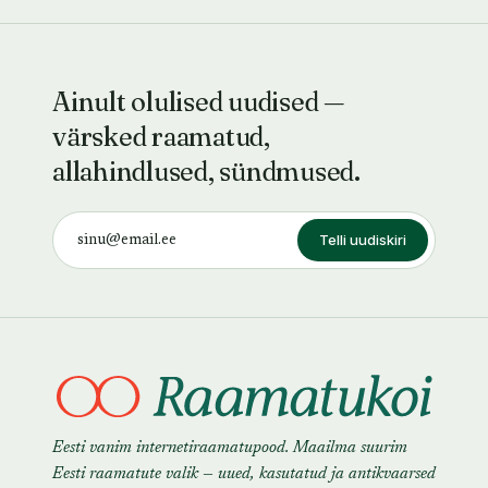
Ainult olulised uudised —
värsked raamatud,
allahindlused, sündmused.
Telli uudiskiri
Eesti vanim internetiraamatupood. Maailma suurim
Eesti raamatute valik — uued, kasutatud ja antikvaarsed