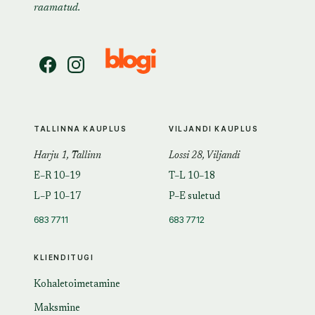
raamatud.
TALLINNA KAUPLUS
VILJANDI KAUPLUS
Harju 1, Tallinn
Lossi 28, Viljandi
E–R 10–19
T–L 10–18
L–P 10–17
P–E suletud
683 7711
683 7712
KLIENDITUGI
Kohaletoimetamine
Maksmine