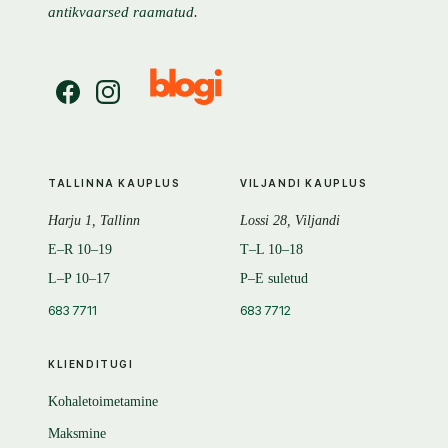
antikvaarsed raamatud.
TALLINNA KAUPLUS
VILJANDI KAUPLUS
Harju 1, Tallinn
Lossi 28, Viljandi
E–R 10–19
T–L 10–18
L–P 10–17
P–E suletud
683 7711
683 7712
KLIENDITUGI
Kohaletoimetamine
Maksmine