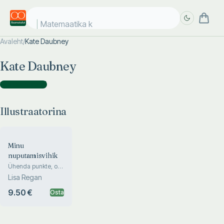
Matemaatika ko
Avaleht
/
Kate Daubney
Täpsem
Täpsem
Kate Daubney
otsing
otsing
Illustraatorina
(
1
)
Illustraatorina
Minu
nuputamisvihik
Ühenda punkte, otsi
erinevusi, loenda ja
Lisa Regan
nuputa!
9.50 €
Osta