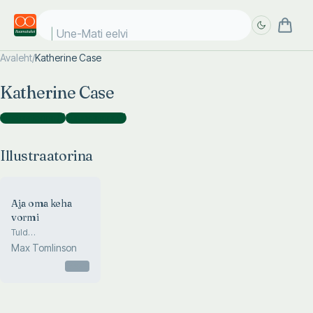
Une-Mati eelvii
Avaleht
/
Katherine Case
Täpsem
Täpsem
Katherine Case
otsing
otsing
Illustraatorina
(
1
)
Kujundajana
(
1
)
Illustraatorina
Aja oma keha
vormi
Tuld
rasvpadjanditele!
Max Tomlinson
Otsas