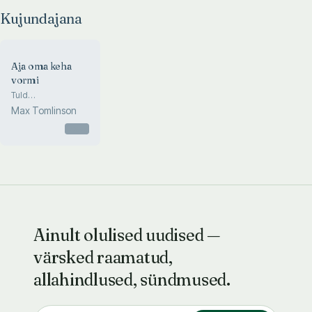
Kujundajana
Aja oma keha
vormi
Tuld
rasvpadjanditele!
Max Tomlinson
Otsas
Ainult olulised uudised —
värsked raamatud,
allahindlused, sündmused.