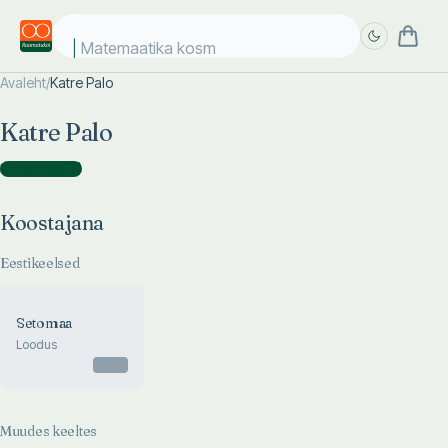
Matemaatika kosmo
Avaleht
/
Katre Palo
Täpsem
Täpsem
Katre Palo
otsing
otsing
Koostajana
(
1
)
Koostajana
Eestikeelsed
Setomaa
Loodus
Otsas
Muudes keeltes