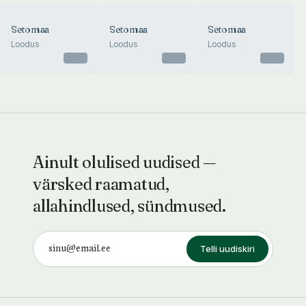
Setomaa
Setomaa
Setomaa
Loodus
Loodus
Loodus
Otsas
Otsas
Otsas
Ainult olulised uudised —
värsked raamatud,
allahindlused, sündmused.
Telli uudiskiri