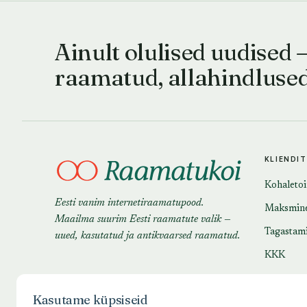
Ainult olulised uudised 
raamatud, allahindluse
KLIENDI
Kohaleto
Eesti vanim internetiraamatupood.
Maksmin
Maailma suurim Eesti raamatute valik —
Tagastam
uued, kasutatud ja antikvaarsed raamatud.
KKK
Kasutame küpsiseid