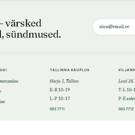
— värsked
d, sündmused.
TUGI
TALLINNA KAUPLUS
VILJAN
imetamine
Harju 1, Tallinn
Lossi 28,
E–R 10–19
T–L 10–
e
L–P 10–17
P–E sule
ine
683 7711
683 7712