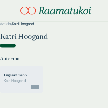
Avaleht
/
Katri Hoogand
Otsi täpsemalt
Otsi täpsemalt
Katri Hoogand
Autorina
(
1
)
Autorina
Lugemismapp
Katri Hoogand
Otsas