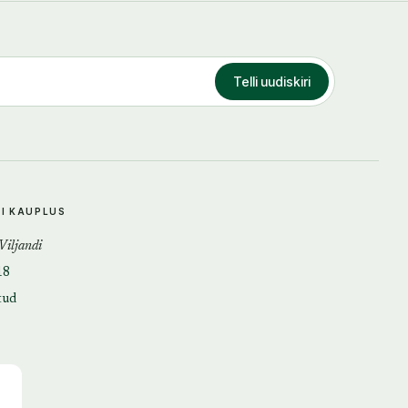
Telli uudiskiri
DI KAUPLUS
 Viljandi
18
tud