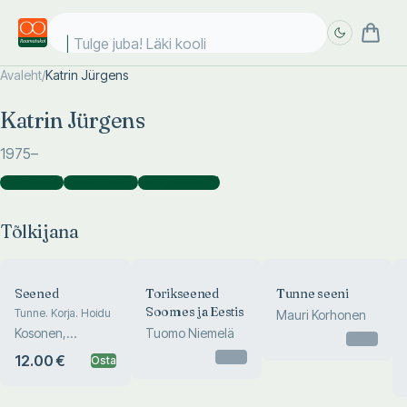
Tulge juba! Läki kooli!
Avaleht
/
Katrin Jürgens
Täpsem
Täpsem
Katrin Jürgens
otsing
otsing
1975
–
Tõlkijana
(
5
)
Koostajana
(
1
)
Fotograafina
(
1
)
Tõlkijana
Seened
Torikseened
Tunne seeni
Soomes ja Eestis
Tunne. Korja. Hoidu
Mauri Korhonen
Kosonen,
Tuomo Niemelä
Otsas
Bonsdorff
Otsas
12.00 €
Osta