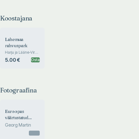
Koostajana
Lahemaa
rahvuspark
Harju ja Lääne-Viru
maakond
5.00 €
Osta
Fotograafina
Euroopas
väärtustatud
elupaigad Eestis
Georg Martin
Otsas