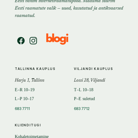
Eesti vanim internetiraamatupood. Maailma suurim
Eesti raamatute valik — uued, kasutatud ja antikvaarsed
raamatud.
TALLINNA KAUPLUS
VILJANDI KAUPLUS
Harju 1, Tallinn
Lossi 28, Viljandi
E–R 10–19
T–L 10–18
L–P 10–17
P–E suletud
683 7711
683 7712
KLIENDITUGI
Kohaletoimetamine