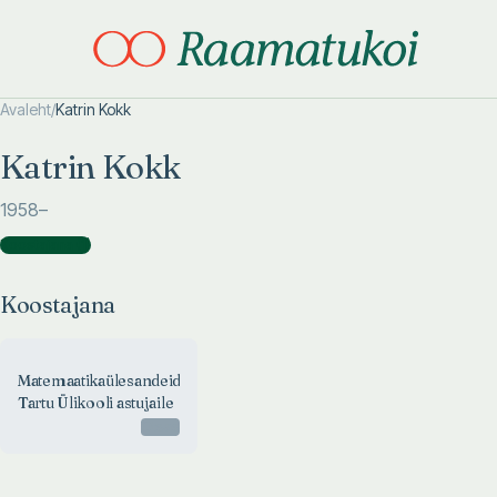
Avaleht
/
Katrin Kokk
Otsi täpsemalt
Otsi täpsemalt
Katrin Kokk
1958
–
Koostajana
(
1
)
Koostajana
Matemaatikaülesandeid
Tartu Ülikooli astujaile
Otsas