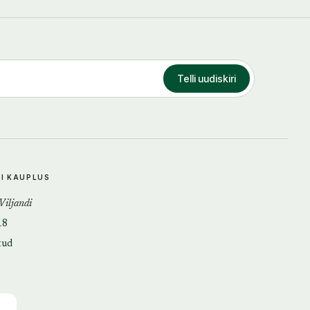
Telli uudiskiri
DI KAUPLUS
 Viljandi
18
tud