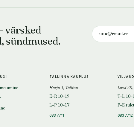
— värsked
d, sündmused.
TUGI
TALLINNA KAUPLUS
VILJAN
imetamine
Harju 1, Tallinn
Lossi 28,
E–R 10–19
T–L 10–
e
L–P 10–17
P–E sule
ine
683 7711
683 7712