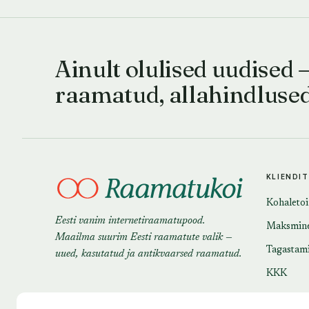
Ainult olulised uudised 
raamatud, allahindluse
KLIENDI
Kohaleto
Eesti vanim internetiraamatupood.
Maksmin
Maailma suurim Eesti raamatute valik —
Tagastam
uued, kasutatud ja antikvaarsed raamatud.
KKK