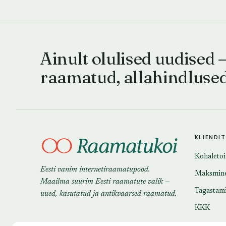
Ainult olulised uudised 
raamatud, allahindluse
KLIENDI
Kohaleto
Eesti vanim internetiraamatupood.
Maksmin
Maailma suurim Eesti raamatute valik —
Tagastam
uued, kasutatud ja antikvaarsed raamatud.
KKK