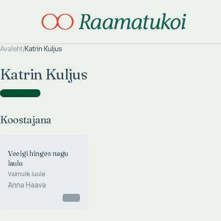
Avaleht
/
Katrin Kuljus
Otsi täpsemalt
Otsi täpsemalt
Katrin Kuljus
Koostajana
(
1
)
Koostajana
Veelgi hinges nagu
laulu
Vaimulik luule
Anna Haava
Otsas