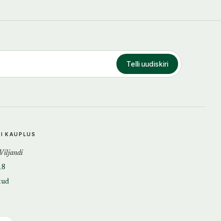
Telli uudiskiri
DI KAUPLUS
 Viljandi
18
tud