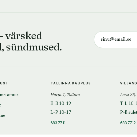
— värsked
d, sündmused.
TUGI
TALLINNA KAUPLUS
VILJAN
imetamine
Harju 1, Tallinn
Lossi 28,
E–R 10–19
T–L 10–
e
L–P 10–17
P–E sule
ine
683 7711
683 7712