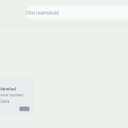
ida tahad
aamat suurteks
ks
 Oidra
Otsas