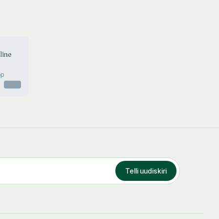
line
op
Otsas
Telli uudiskiri