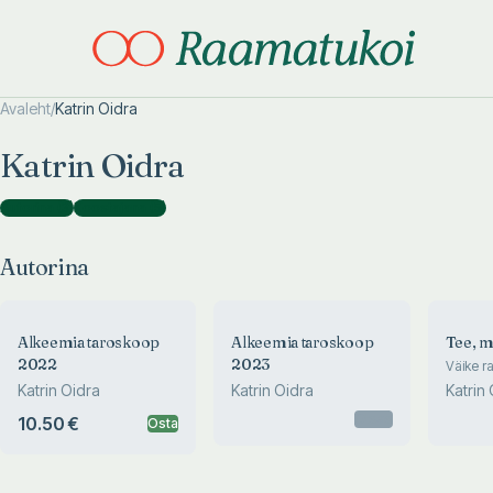
Avaleht
/
Katrin Oidra
Otsi täpsemalt
Otsi täpsemalt
Katrin Oidra
Autorina
(
3
)
Koostajana
(
5
)
Autorina
Alkeemia taroskoop
Alkeemia taroskoop
Tee, m
2022
2023
Väike r
tegude
Katrin Oidra
Katrin Oidra
Katrin
Otsas
10.50 €
Osta