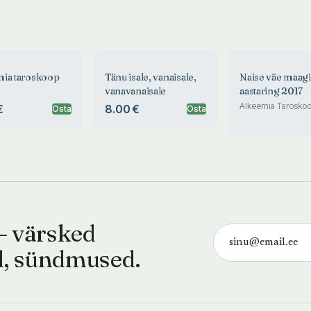
ia taroskoop
Tänu isale, vanaisale,
Naise väe maagi
vanavanaisale
aastaring 2017
Alkeemia Tarosko
€
8.00 €
Osta
Osta
— värsked
d, sündmused.