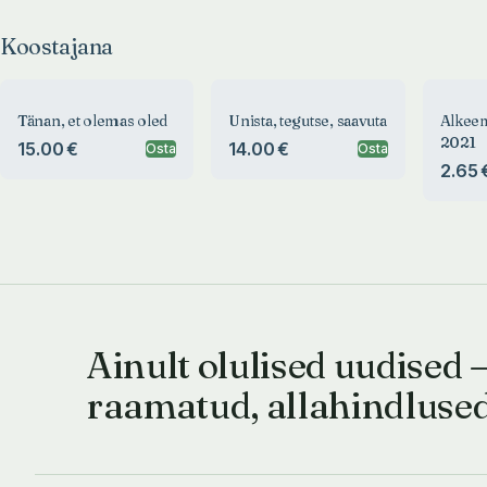
Koostajana
Tänan, et olemas oled
Unista, tegutse, saavuta
Alkeem
2021
15.00 €
14.00 €
Osta
Osta
2.65 
Ainult olulised uudised 
raamatud, allahindluse