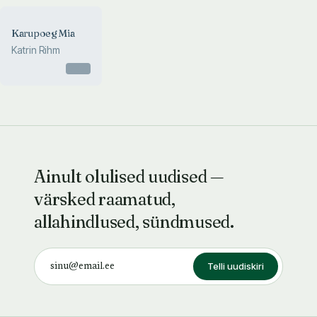
Karupoeg Mia
Katrin Rihm
Otsas
Ainult olulised uudised —
värsked raamatud,
allahindlused, sündmused.
Telli uudiskiri