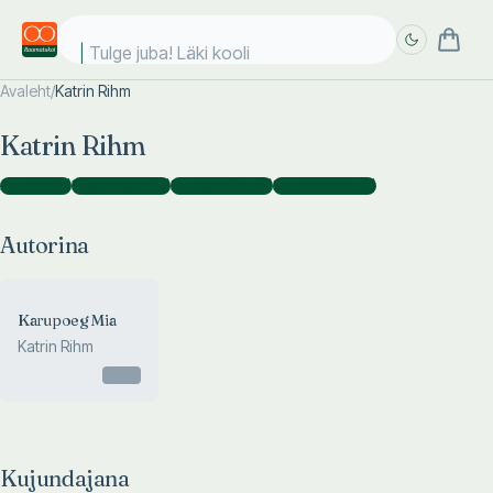
Tulge juba! Läki kooli!
Avaleht
/
Katrin Rihm
Täpsem
Täpsem
Katrin Rihm
otsing
otsing
Autorina
(
1
)
Kujundajana
(
2
)
Fotograafina
(
2
)
Illustraatorina
(
1
)
Autorina
Karupoeg Mia
Katrin Rihm
Otsas
Kujundajana