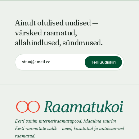
Ainult olulised uudised —
värsked raamatud,
allahindlused, sündmused.
Telli uudiskiri
Eesti vanim internetiraamatupood. Maailma suurim
Eesti raamatute valik — uued, kasutatud ja antikvaarsed
raamatud.