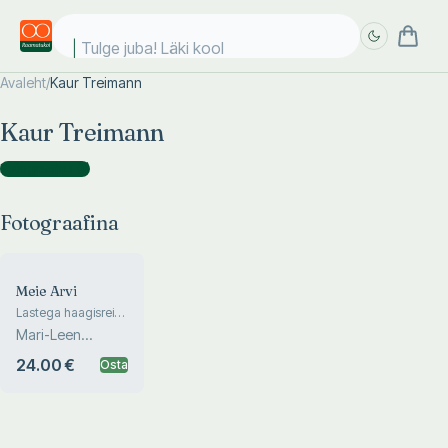
Tulge juba! Läki kooli
Avaleht
/
Kaur Treimann
Täpsem
Täpsem
Kaur Treimann
otsing
otsing
Fotograafina
(
1
)
Fotograafina
Meie Arvi
Lastega haagisreisil
Poolas ja Baltikumis
Mari-Leen
Treimann
24.00 €
Osta