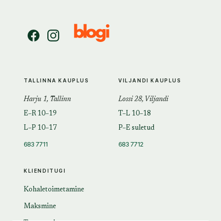
TALLINNA KAUPLUS
VILJANDI KAUPLUS
Harju 1, Tallinn
Lossi 28, Viljandi
E–R 10–19
T–L 10–18
L–P 10–17
P–E suletud
683 7711
683 7712
KLIENDITUGI
Kohaletoimetamine
Maksmine