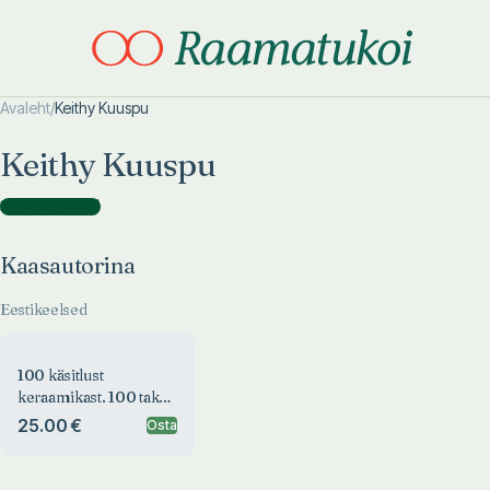
Avaleht
/
Keithy Kuuspu
Otsi täpsemalt
Otsi täpsemalt
Keithy Kuuspu
Kaasautorina
(
1
)
Kaasautorina
Eestikeelsed
100 käsitlust
keraamikast. 100 takes
on ceramics
25.00 €
Osta