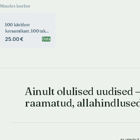
Muudes keeltes
100 käsitlust
keraamikast. 100 takes
on ceramics
25.00 €
Osta
Ainult olulised uudised 
raamatud, allahindluse