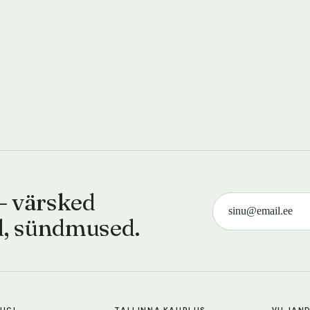
— värsked
d, sündmused.