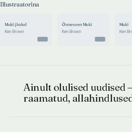
Illustraatorina
Muki jõulud
Õnneseen Muki
Muki
Ken Brown
Ken Brown
Ken B
Otsas
Otsas
Ainult olulised uudised 
raamatud, allahindluse