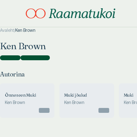
Avaleht
/
Ken Brown
Otsi täpsemalt
Otsi täpsemalt
Ken Brown
Autorina
(
3
)
Illustraatorina
(
3
)
Autorina
Õnneseen Muki
Muki jõulud
Muki
Ken Brown
Ken Brown
Ken B
Otsas
Otsas