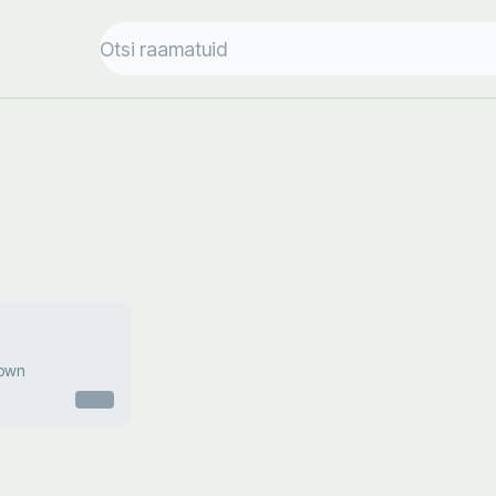
rown
Otsas