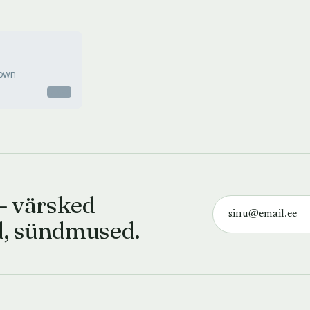
rown
Otsas
— värsked
d, sündmused.